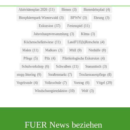
Aktivitätenplan 2026
(11)
Bienen
(3)
Bienenlehrpfad
(4)
Biosphärenpark Wienerwald
(3)
BPWW
(3)
Ehrung
(3)
Exkursion
(37)
Ferienspiel
(11)
Jahreshauptversammlung
(3)
Klima
(3)
Küchenschellenwiese
(11)
LandFUE(h)Rerschein
(4)
Malen
(11)
Malkurs
(3)
Müll
(9)
Nisthilfe
(8)
Pflege
(5)
Pilz
(4)
Pilzökologische Exkursion
(4)
Schulworkshop
(6)
Schwalben
(11)
Stammtisch
(3)
stopp littering
(9)
Straßenmarkt
(7)
Trockenrasenpflege
(8)
Vogelrunde
(4)
Volksschule
(7)
Vortrag
(6)
Vögel
(29)
Windschutzgürtelaktion
(10)
Wolf
(3)
FUER News beziehen