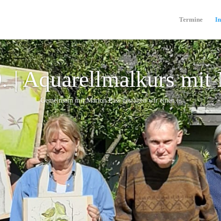
Termine
In
9. | Aquarellmalkurs mit
Gemeinsam mit Marion Pass gestalten wir einen...