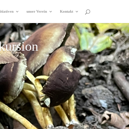
itiativen
unser Verein
Kontakt
xkursion