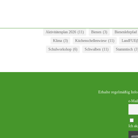
Aktivitätenplan 2026
(11)
Bienen
(3)
Bienenlehrpfad
Klima
(3)
Küchenschellenwiese
(11)
LandFUE(h
Schulworkshop
(6)
Schwalben
(11)
Stammtisch
(3
Erhalte regelmäßig Inf
e-Mail
Ich ak