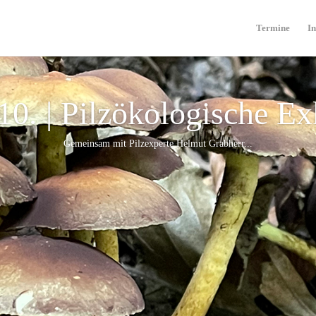
Termine
In
10. | Pilzökologische E
Gemeinsam mit Pilzexperte Helmut Grabherr...