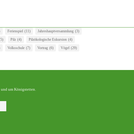
)
Ferienspiel
(11)
Jahreshauptversammlung
(3)
(5)
Pilz
(4)
Pilzökologische Exkursion
(4)
)
Volksschule
(7)
Vortrag
(6)
Vögel
(29)
 und um Königstetten.