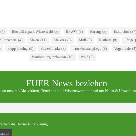
(4)
Biosphärenpark Wienerwald
(3)
BPWW
(3)
Ehrung
(3)
Exkursion
(37
)Rerschein
(4)
Malen
(11)
Malkurs
(3)
Müll
(9)
Nisthilfe
(8)
Pflege
)
stopp littering
(9)
Straßenmarkt
(7)
Trockenrasenpflege
(8)
Vogelrunde
(4
Windschutzgürtelaktion
(10)
Wolf
(3)
FUER News beziehen
os zu unseren Aktivitäten, Terminen und Wissenswertem rund um Natur & Umwelt in
zeptiere die Datenschutzerklärung