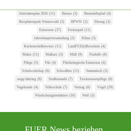
Aktivitätenplan 2026
(11)
Bienen
(3)
Bienenlehrpfad
(4)
Biosphärenpark Wienerwald
(3)
BPWW
(3)
Ehrung
(3)
Exkursion
(37)
Ferienspiel
(11)
Jahreshauptversammlung
(3)
Klima
(3)
Küchenschellenwiese
(11)
LandFUE(h)Rerschein
(4)
Malen
(11)
Malkurs
(3)
Müll
(9)
Nisthilfe
(8)
Pflege
(5)
Pilz
(4)
Pilzökologische Exkursion
(4)
Schulworkshop
(6)
Schwalben
(11)
Stammtisch
(3)
stopp littering
(9)
Straßenmarkt
(7)
Trockenrasenpflege
(8)
Vogelrunde
(4)
Volksschule
(7)
Vortrag
(6)
Vögel
(29)
Windschutzgürtelaktion
(10)
Wolf
(3)
FUER News beziehen