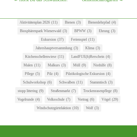
Aktivitätenplan 2026
(11)
Bienen
(3)
Bienenlehrpfad
(4)
Biosphärenpark Wienerwald
(3)
BPWW
(3)
Ehrung
(3)
Exkursion
(37)
Ferienspiel
(11)
Jahreshauptversammlung
(3)
Klima
(3)
Küchenschellenwiese
(11)
LandFUE(h)Rerschein
(4)
Malen
(11)
Malkurs
(3)
Müll
(9)
Nisthilfe
(8)
Pflege
(5)
Pilz
(4)
Pilzökologische Exkursion
(4)
Schulworkshop
(6)
Schwalben
(11)
Stammtisch
(3)
stopp littering
(9)
Straßenmarkt
(7)
Trockenrasenpflege
(8)
Vogelrunde
(4)
Volksschule
(7)
Vortrag
(6)
Vögel
(29)
Windschutzgürtelaktion
(10)
Wolf
(3)