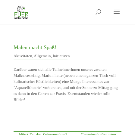
Malen macht Spaß!
Aktivitäten
,
Allgemein
,
Initiativen
Darüber waren sich alle TeilnehmerInnen unseres zweiten
Malkurses einig. Marion hatte (neben einem ganzen Tisch voll
kulinarischer Köstlichkeiten) eine Menge Interessantes zur
"Aquarelltheorie" vorbereitet, und mit der Sonne zu Mittag ging
es dann in den Garten zur Praxis. Es entstanden wieder tolle
Bilder!
←
Hörst Du das Schwunschen?
Gemeinschaftsgarten
→