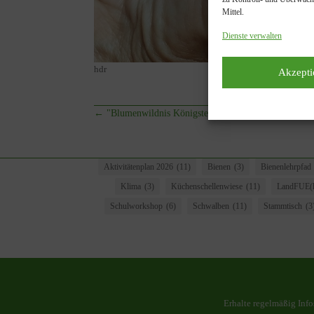
Mittel.
Dienste verwalten
hdr
Akzepti
←
"Blumenwildnis Königstetten"
Aktivitätenplan 2026
(11)
Bienen
(3)
Bienenlehrpfad
Klima
(3)
Küchenschellenwiese
(11)
LandFUE(h
Schulworkshop
(6)
Schwalben
(11)
Stammtisch
(3
Erhalte regelmäßig Inf