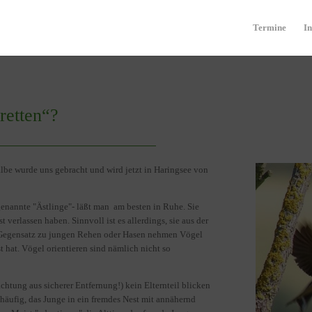
Termine
In
etten“?
be wurde uns gebracht und wird jetzt in Haringsee von
genannte "Ästlinge"- läßt man am besten in Ruhe. Sie
 verlassen haben. Sinnvoll ist es allerdings, sie aus der
 Gegensatz zu jungen Rehen oder Hasen nehmen Vögel
 hat. Vögel orientieren sind nämlich nicht so
chtung aus sicherer Entfernung!) kein Elternteil blicken
s häufig, das Junge in ein fremdes Nest mit annähernd