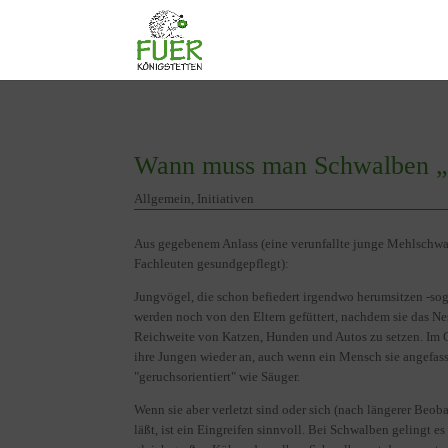
Wann muss man Schwalben „r
Allgemein
,
Initiativen
Aus gegebenem Anlass (eine verunfallte junge Mehlschwal
Fachleuten gesundgepflegt):
Jungvögel, die schon befiedert irgendwo herumsitzen -so
werden noch von den Eltern gefüttert, nachdem sie das Nest
Reichweite von Katzen, Hunden und Autos zu setzen. Im
ihre Jungen wieder an, auch wenn ein Mensch sie angefasst
"geruchsorientiert" wie Säuger.
Wenn sie aber verletzt sind oder sich (nach längerer Beoba
läßt, ist ein Eingreifen sinnvoll. Bei Schwalben gelingt e