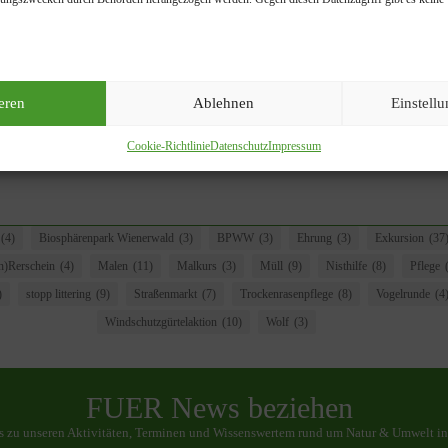
eren
Ablehnen
Einstell
Cookie-Richtlinie
Datenschutz
Impressum
Draußen t
(4)
Biosphärenpark Wienerwald
(3)
BPWW
(3)
Ehrung
(3)
Exkursion
(37
)Rerschein
(4)
Malen
(11)
Malkurs
(3)
Müll
(9)
Nisthilfe
(8)
Pflege
)
stopp littering
(9)
Straßenmarkt
(7)
Trockenrasenpflege
(8)
Vogelrunde
(4
Windschutzgürtelaktion
(10)
Wolf
(3)
FUER News beziehen
os zu unseren Aktivitäten, Terminen und Wissenswertem rund um Natur & Umwelt in