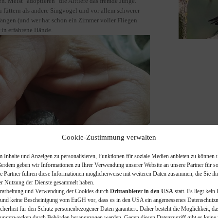
. Meist "adoptieren" die Alttiere das fremde Junge.
u füttern als andere Singvögel und vor allem schwerer
 fangen (und wer hat schon ein Zimmer voller Fliegen
 in erfahrene Hände.
Cookie-Zustimmung verwalten
Inhalte und Anzeigen zu personalisieren, Funktionen für soziale Medien anbieten zu können u
ßerdem geben wir Informationen zu Ihrer Verwendung unserer Website an unsere Partner für 
e Partner führen diese Informationen möglicherweise mit weiteren Daten zusammen, die Sie ihne
er Nutzung der Dienste gesammelt haben.
Verarbeitung und Verwendung der Cookies durch
Drittanbieter in den USA
statt. Es liegt kei
nd keine Bescheinigung vom EuGH vor, dass es in den USA ein angemessenes Datenschutzni
herheit für den Schutz personenbezogener Daten garantiert. Daher besteht die Möglichkeit, 
ungszwecken durch Behörden herangezogen werden. Gegen diesen Datenzugriff gibt es keine 