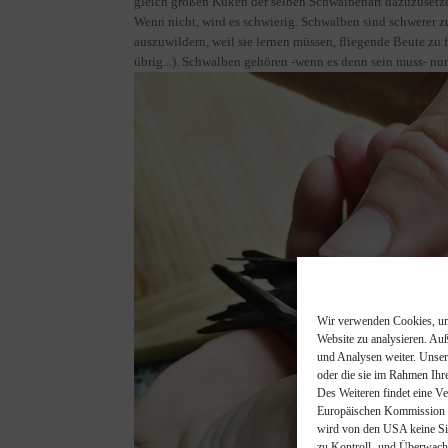
gleich großen Küken der selben Schwalbenart dazuzusetzen
Wenn nicht, wird es schwierig. Schwalben sind schwerer z
auszuwildern, weil sie lernen müssen, fliegende Beute zu
übrig...). Schwalben gehören -wenn es denn sein muss- nur
Wir verwenden Cookies, um 
Website zu analysieren. Au
und Analysen weiter. Unser
oder die sie im Rahmen Ihr
Des Weiteren findet eine 
Europäischen Kommission u
wird von den USA keine Sic
zu Kontroll- und Überwach