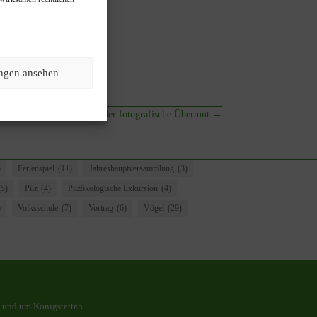
ungen ansehen
obt das Gewitter, drinnen der fotografische Übermut
→
)
Ferienspiel
(11)
Jahreshauptversammlung
(3)
(5)
Pilz
(4)
Pilzökologische Exkursion
(4)
)
Volksschule
(7)
Vortrag
(6)
Vögel
(29)
 und um Königstetten.