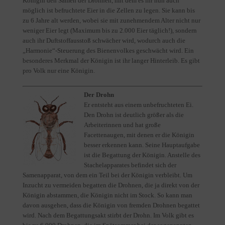
Königin den Samen der Drohnen, mit dem es ihr nun auch
möglich ist befruchtete Eier in die Zellen zu legen. Sie kann bis
zu 6 Jahre alt werden, wobei sie mit zunehmendem Alter nicht nur
weniger Eier legt (Maximum bis zu 2.000 Eier täglich!), sondern
auch ihr Duftstoffausstoß schwächer wird, wodurch auch die
„Harmonie“-Steuerung des Bienenvolkes geschwächt wird. Ein
besonderes Merkmal der Königin ist ihr langer Hinterleib. Es gibt
pro Volk nur eine Königin.
Der Drohn
Er entsteht aus einem unbefruchteten Ei.
Den Drohn ist deutlich größer als die
Arbeiterinnen und hat große
Facettenaugen, mit denen er die Königin
besser erkennen kann. Seine Hauptaufgabe
ist die Begattung der Königin. Anstelle des
Stachelapparates befindet sich der
Samenapparat, von dem ein Teil bei der Königin verbleibt. Um
Inzucht zu vermeiden begatten die Drohnen, die ja direkt von der
Königin abstammen, die Königin nicht im Stock. So kann man
davon ausgehen, dass die Königin von fremden Drohnen begattet
wird. Nach dem Begattungsakt stirbt der Drohn. Im Volk gibt es