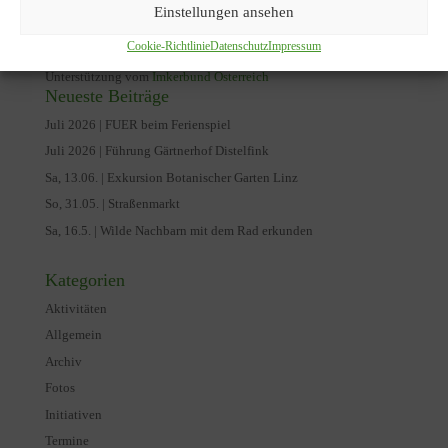
Volkes untereinander verletzen.
Einstellungen ansehen
Cookie-Richtlinie
Datenschutz
Impressum
Quellenbezug: Abbildungen und Zeichnungen mit freundlicher
Unterstützung vom
Imkerbund Österreich
Neueste Beiträge
Juli 2026 | FUER beim Ferienspiel
Juli 2026 | Führung Gärtnerhof Distelfink
Sa, 13.06. | Exkursion Botanischer Garten Linz
So, 31.05. | Straßenmarkt
Sa, 16.5. | Wilde Nachbarn mit dem Rad erkunden
Kategorien
Aktivitäten
Allgemein
Archiv
Fotos
Initiativen
Termine