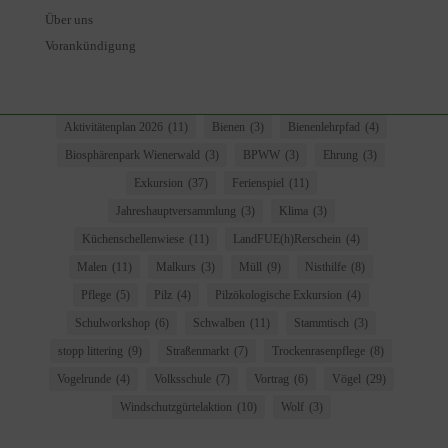
Über uns
Vorankündigung
Aktivitätenplan 2026
(11)
Bienen
(3)
Bienenlehrpfad
(4)
Biosphärenpark Wienerwald
(3)
BPWW
(3)
Ehrung
(3)
Exkursion
(37)
Ferienspiel
(11)
Jahreshauptversammlung
(3)
Klima
(3)
Küchenschellenwiese
(11)
LandFUE(h)Rerschein
(4)
Malen
(11)
Malkurs
(3)
Müll
(9)
Nisthilfe
(8)
Pflege
(5)
Pilz
(4)
Pilzökologische Exkursion
(4)
Schulworkshop
(6)
Schwalben
(11)
Stammtisch
(3)
stopp littering
(9)
Straßenmarkt
(7)
Trockenrasenpflege
(8)
Vogelrunde
(4)
Volksschule
(7)
Vortrag
(6)
Vögel
(29)
Windschutzgürtelaktion
(10)
Wolf
(3)