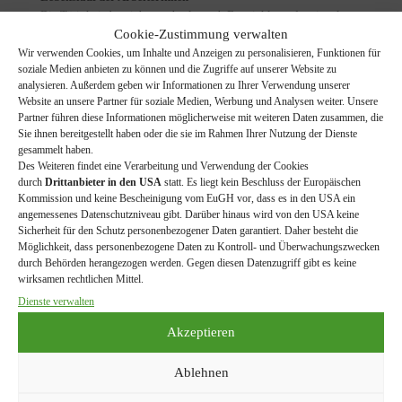
Die Tätigkeitsbereiche wechseln nach Entwicklung der einzelnen
Drüsen im Körper
Cookie-Zustimmung verwalten
Wir verwenden Cookies, um Inhalte und Anzeigen zu personalisieren, Funktionen für
Putzbiene: hält den Stock sauber
soziale Medien anbieten zu können und die Zugriffe auf unserer Website zu
Ammenbiene: füttert die Maden
analysieren. Außerdem geben wir Informationen zu Ihrer Verwendung unserer
Baubiene: baut Waben aus Wachs
Website an unsere Partner für soziale Medien, Werbung und Analysen weiter. Unsere
Partner führen diese Informationen möglicherweise mit weiteren Daten zusammen, die
Wächterbiene: überwacht das Flugloch, lernt die
Sie ihnen bereitgestellt haben oder die sie im Rahmen Ihrer Nutzung der Dienste
Stockumgebung kennen
gesammelt haben.
Des Weiteren findet eine Verarbeitung und Verwendung der Cookies
Sammelbiene: sammelt Pollen, Nektar und Harze Bei Bedarf
durch
Drittanbieter in den USA
statt. Es liegt kein Beschluss der Europäischen
können Sammelbienen wieder zu Stockbienen werden.
Kommission und keine Bescheinigung vom EuGH vor, dass es in den USA ein
angemessenes Datenschutzniveau gibt. Darüber hinaus wird von den USA keine
Sicherheit für den Schutz personenbezogener Daten garantiert. Daher besteht die
Möglichkeit, dass personenbezogene Daten zu Kontroll- und Überwachungszwecken
Der Drohn hat keinen Stachel, weil
durch Behörden herangezogen werden. Gegen diesen Datenzugriff gibt es keine
Verteidigung nicht zu seinen
wirksamen rechtlichen Mittel.
Aufgaben gehört. Drohnen
Dienste verwalten
kämpfen nicht um die Königinnen,
sondern die jeweils schnellsten
Akzeptieren
kommen zum Zug. Drohnen setzen
sich auch nicht zur Wehr, wenn sie
Ablehnen
im Herbst von den Arbeiterinnen getötet werden – es würde für
den Stock keinen Sinn machen, wenn sich die Angehörigen eines