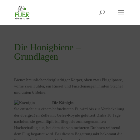
Die Honigbiene –
Grundlagen
Biene: bräunlicher dreigliedriger Körper, oben zwei Flügelpaare,
vorne zwei Fühler, ein Rüssel und Facettenaugen, hinten Stachel
und unten 6 Beine.
Die Königin
Sie entsteht aus einem befruchteten Ei, wird bis zur Verdeckelung
der übergroßen Zelle mit Gelee-Royale gefüttert. Zirka 10 Tage
nachdem sie geschlüpft ist, fliegt sie zum sogenannten
Hochzeitsflug aus, bei dem sie von mehreren Drohnen während
dem Flug begattet wird. Bei diesem Begattungsakt bekommt die