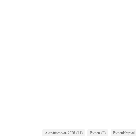
Heute wurde uns von LR Androsch bei der ersten Tafel des Bi
auch "hoch offizielle" Anerkennung findet.
Nistkästen sind nicht von ungefähr eine besonders beliebte N
wenn der Kasten tatsächlich besiedelt wird. Ende Februar...
Aktivitätenplan 2026
(11)
Bienen
(3)
Bienenlehrpfad