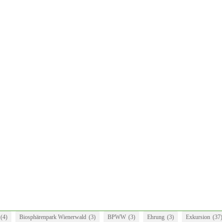
enenpfads der Hans Czettel-Förderungspreis überreicht. Es freut uns sehr, dass der Bienenp
aturschutzaktivität:es ist sinnvoll, man kann selber Hand anlegen, es macht Spaß, und dann k
(4)
Biosphärenpark Wienerwald
(3)
BPWW
(3)
Ehrung
(3)
Exkursion
(37