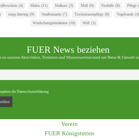
)Rerschein
(4)
Malen
(11)
Malkurs
(3)
Müll
(9)
Nisthilfe
(8)
Pflege
)
stopp littering
(9)
Straßenmarkt
(7)
Trockenrasenpflege
(8)
Vogelrunde
(4
Windschutzgürtelaktion
(10)
Wolf
(3)
FUER News beziehen
os zu unseren Aktivitäten, Terminen und Wissenswertem rund um Natur & Umwelt in
zeptiere die Datenschutzerklärung
Verein
FUER Königstetten