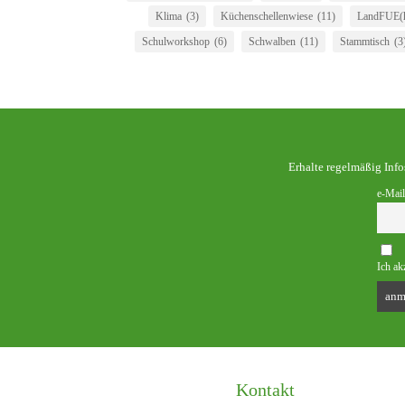
Klima
(3)
Küchenschellenwiese
(11)
LandFUE(h
Schulworkshop
(6)
Schwalben
(11)
Stammtisch
(3
Erhalte regelmäßig Inf
e-Mail
Ich ak
Kontakt