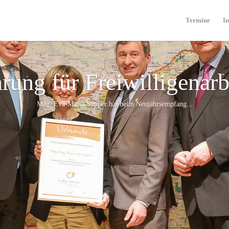
Termine
In
rung für Freiwilligenarb
Mag. Eva-Maria Supper hat beim Neujahrsempfang...