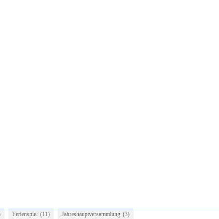
fad nicht nur vom Publikum gerne angenommen wird, sondern
ann man sich auch noch auf spannende Beobachtungen freuen,
)
Ferienspiel
(11)
Jahreshauptversammlung
(3)