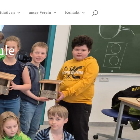
itiativen
unser Verein
Kontakt
ule