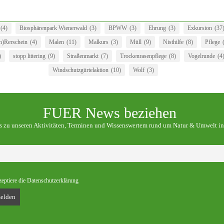
(4)
Biosphärenpark Wienerwald
(3)
BPWW
(3)
Ehrung
(3)
Exkursion
(37
)Rerschein
(4)
Malen
(11)
Malkurs
(3)
Müll
(9)
Nisthilfe
(8)
Pflege
)
stopp littering
(9)
Straßenmarkt
(7)
Trockenrasenpflege
(8)
Vogelrunde
(4
Windschutzgürtelaktion
(10)
Wolf
(3)
FUER News beziehen
os zu unseren Aktivitäten, Terminen und Wissenswertem rund um Natur & Umwelt in
zeptiere die Datenschutzerklärung