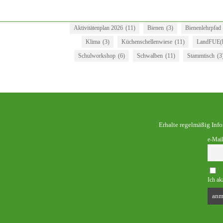
Aktivitätenplan 2026
(11)
Bienen
(3)
Bienenlehrpfad
Klima
(3)
Küchenschellenwiese
(11)
LandFUE(h
Schulworkshop
(6)
Schwalben
(11)
Stammtisch
(3
Erhalte regelmäßig Inf
e-Mail
Ich ak