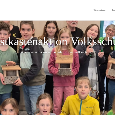
Termine
In
stkastenaktion Volkssch
Auch heuer haben wir wieder in der Volksschule...