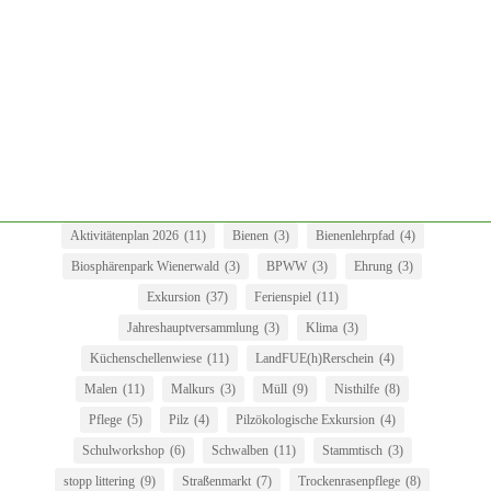
geworfenen Müll auf Straße, Weg-, Waldrandinklusive dem
Windschutzgürtel einsammeln undauf das
Gemeindesammelzentrum bringen. Zum Abschluss lädt uns unser
Herr Bürgermeister als Dankeschön zum...
Aktivitätenplan 2026
(11)
Bienen
(3)
Bienenlehrpfad
(4)
Biosphärenpark Wienerwald
(3)
BPWW
(3)
Ehrung
(3)
Exkursion
(37)
Ferienspiel
(11)
Jahreshauptversammlung
(3)
Klima
(3)
Küchenschellenwiese
(11)
LandFUE(h)Rerschein
(4)
Malen
(11)
Malkurs
(3)
Müll
(9)
Nisthilfe
(8)
Pflege
(5)
Pilz
(4)
Pilzökologische Exkursion
(4)
Schulworkshop
(6)
Schwalben
(11)
Stammtisch
(3)
stopp littering
(9)
Straßenmarkt
(7)
Trockenrasenpflege
(8)