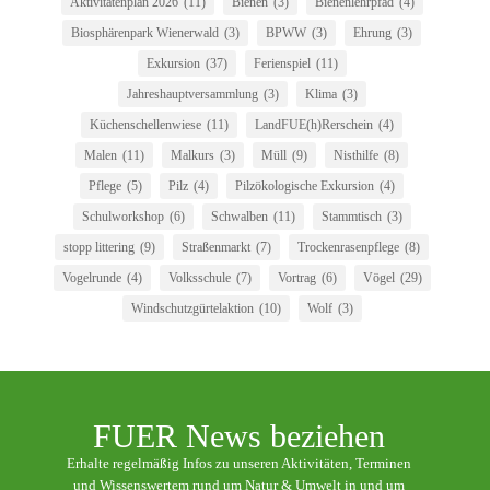
Aktivitätenplan 2026
(11)
Bienen
(3)
Bienenlehrpfad
(4)
Biosphärenpark Wienerwald
(3)
BPWW
(3)
Ehrung
(3)
Exkursion
(37)
Ferienspiel
(11)
Jahreshauptversammlung
(3)
Klima
(3)
Küchenschellenwiese
(11)
LandFUE(h)Rerschein
(4)
Malen
(11)
Malkurs
(3)
Müll
(9)
Nisthilfe
(8)
Pflege
(5)
Pilz
(4)
Pilzökologische Exkursion
(4)
Schulworkshop
(6)
Schwalben
(11)
Stammtisch
(3)
stopp littering
(9)
Straßenmarkt
(7)
Trockenrasenpflege
(8)
Vogelrunde
(4)
Volksschule
(7)
Vortrag
(6)
Vögel
(29)
Windschutzgürtelaktion
(10)
Wolf
(3)
FUER News beziehen
Erhalte regelmäßig Infos zu unseren Aktivitäten, Terminen
und Wissenswertem rund um Natur & Umwelt in und um