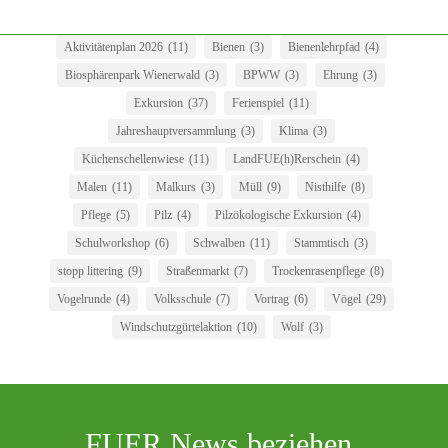
Aktivitätenplan 2026
(11)
Bienen
(3)
Bienenlehrpfad
(4)
Biosphärenpark Wienerwald
(3)
BPWW
(3)
Ehrung
(3)
Exkursion
(37)
Ferienspiel
(11)
Jahreshauptversammlung
(3)
Klima
(3)
Küchenschellenwiese
(11)
LandFUE(h)Rerschein
(4)
Malen
(11)
Malkurs
(3)
Müll
(9)
Nisthilfe
(8)
Pflege
(5)
Pilz
(4)
Pilzökologische Exkursion
(4)
Schulworkshop
(6)
Schwalben
(11)
Stammtisch
(3)
stopp littering
(9)
Straßenmarkt
(7)
Trockenrasenpflege
(8)
Vogelrunde
(4)
Volksschule
(7)
Vortrag
(6)
Vögel
(29)
Windschutzgürtelaktion
(10)
Wolf
(3)
FUER News beziehen