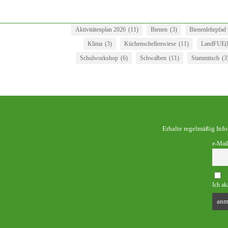
Aktivitätenplan 2026
(11)
Bienen
(3)
Bienenlehrpfad
Klima
(3)
Küchenschellenwiese
(11)
LandFUE(h
Schulworkshop
(6)
Schwalben
(11)
Stammtisch
(3
Erhalte regelmäßig Inf
e-Mail
Ich ak