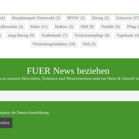
(4)
Biosphärenpark Wienerwald
(3)
BPWW
(3)
Ehrung
(3)
Exkursion
(37
)Rerschein
(4)
Malen
(11)
Malkurs
(3)
Müll
(9)
Nisthilfe
(8)
Pflege
)
stopp littering
(9)
Straßenmarkt
(7)
Trockenrasenpflege
(8)
Vogelrunde
(4
Windschutzgürtelaktion
(10)
Wolf
(3)
FUER News beziehen
os zu unseren Aktivitäten, Terminen und Wissenswertem rund um Natur & Umwelt in
zeptiere die Datenschutzerklärung