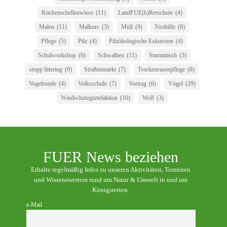
Küchenschellenwiese
(11)
LandFUE(h)Rerschein
(4)
Malen
(11)
Malkurs
(3)
Müll
(9)
Nisthilfe
(8)
Pflege
(5)
Pilz
(4)
Pilzökologische Exkursion
(4)
Schulworkshop
(6)
Schwalben
(11)
Stammtisch
(3)
stopp littering
(9)
Straßenmarkt
(7)
Trockenrasenpflege
(8)
Vogelrunde
(4)
Volksschule
(7)
Vortrag
(6)
Vögel
(29)
Windschutzgürtelaktion
(10)
Wolf
(3)
FUER News beziehen
Erhalte regelmäßig Infos zu unseren Aktivitäten, Terminen
und Wissenswertem rund um Natur & Umwelt in und um
Königstetten.
e-Mail