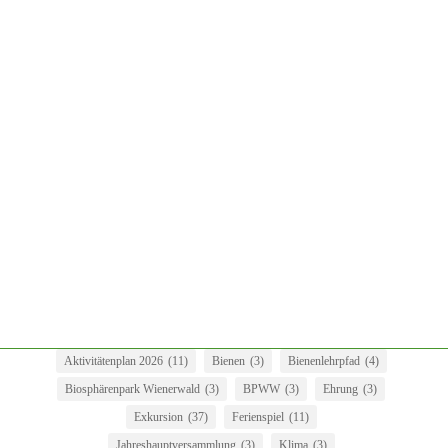
Die Gemeinschaftsgärtnerinnen organisierten einen tollen Abend -
viele Besucher, spannendes Angebot, nächstes Jahr sicher wieder!
Aktivitätenplan 2026
(11)
Bienen
(3)
Bienenlehrpfad
(4)
Biosphärenpark Wienerwald
(3)
BPWW
(3)
Ehrung
(3)
Exkursion
(37)
Ferienspiel
(11)
Jahreshauptversammlung
(3)
Klima
(3)