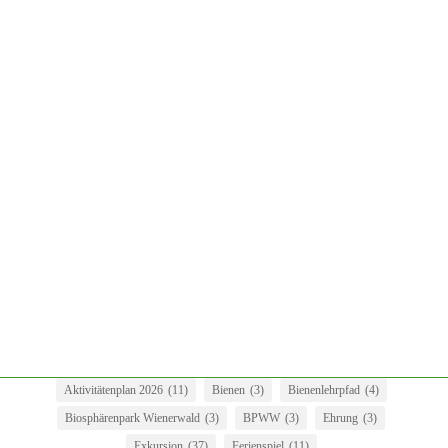
Sensenkurs am letzten Wochenende: viel Spaß gehabt und trotzdem
-oder deswegen?- viel gelernt.
Aktivitätenplan 2026
(11)
Bienen
(3)
Bienenlehrpfad
(4)
Biosphärenpark Wienerwald
(3)
BPWW
(3)
Ehrung
(3)
Exkursion
(37)
Ferienspiel
(11)