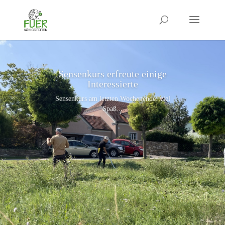
Sensenkurs erfreute einige
Interessierte
Sensenkurs am letzten Wochenende: viel
Spaß...