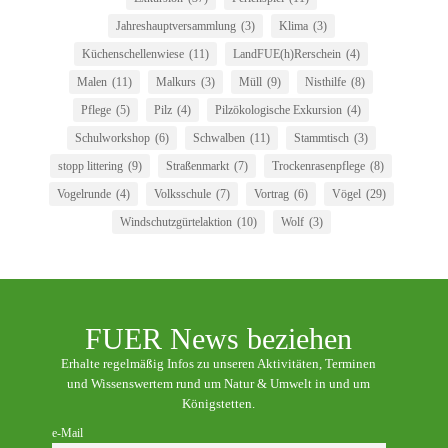
Jahreshauptversammlung
(3)
Klima
(3)
Küchenschellenwiese
(11)
LandFUE(h)Rerschein
(4)
Malen
(11)
Malkurs
(3)
Müll
(9)
Nisthilfe
(8)
Pflege
(5)
Pilz
(4)
Pilzökologische Exkursion
(4)
Schulworkshop
(6)
Schwalben
(11)
Stammtisch
(3)
stopp littering
(9)
Straßenmarkt
(7)
Trockenrasenpflege
(8)
Vogelrunde
(4)
Volksschule
(7)
Vortrag
(6)
Vögel
(29)
Windschutzgürtelaktion
(10)
Wolf
(3)
FUER News beziehen
Erhalte regelmäßig Infos zu unseren Aktivitäten, Terminen
und Wissenswertem rund um Natur & Umwelt in und um
Königstetten.
e-Mail