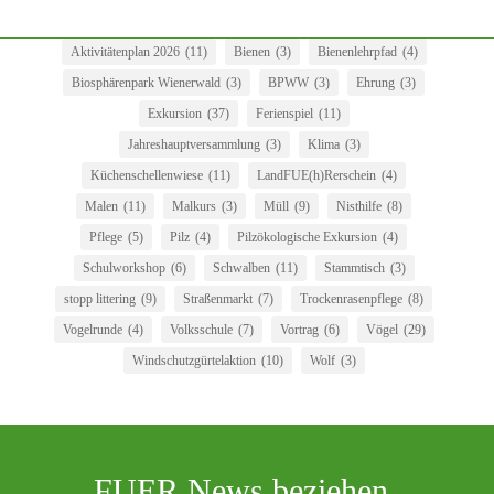
Aktivitätenplan 2026
(11)
Bienen
(3)
Bienenlehrpfad
(4)
Biosphärenpark Wienerwald
(3)
BPWW
(3)
Ehrung
(3)
Exkursion
(37)
Ferienspiel
(11)
Jahreshauptversammlung
(3)
Klima
(3)
Küchenschellenwiese
(11)
LandFUE(h)Rerschein
(4)
Malen
(11)
Malkurs
(3)
Müll
(9)
Nisthilfe
(8)
Pflege
(5)
Pilz
(4)
Pilzökologische Exkursion
(4)
Schulworkshop
(6)
Schwalben
(11)
Stammtisch
(3)
stopp littering
(9)
Straßenmarkt
(7)
Trockenrasenpflege
(8)
Vogelrunde
(4)
Volksschule
(7)
Vortrag
(6)
Vögel
(29)
Windschutzgürtelaktion
(10)
Wolf
(3)
FUER News beziehen