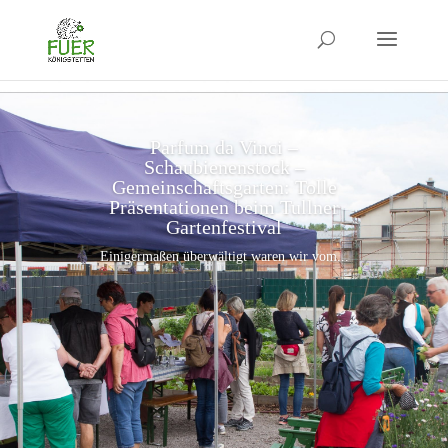
Parfum da Vinci –
Schaubienenstock –
Gemeinschaftsgarten: Tolle
Präsentationen beim Tullner
Gartenfestival
Einigermaßen überwältigt waren wir vom...