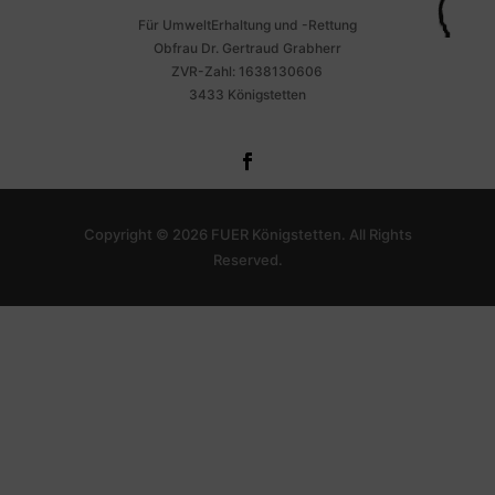
Für UmweltErhaltung und -Rettung
Obfrau Dr. Gertraud Grabherr
ZVR-Zahl: 1638130606
3433 Königstetten
Copyright © 2026 FUER Königstetten. All Rights
Reserved.