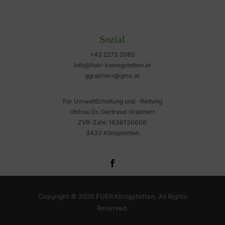
Sozial
+43 2273 2085
info@fuer-koenigstetten.at
ggrabherr@gmx.at
Für UmweltErhaltung und -Rettung
Obfrau Dr. Gertraud Grabherr
ZVR-Zahl: 1638130606
3433 Königstetten
Copyright © 2026 FUER Königstetten. All Rights
Reserved.