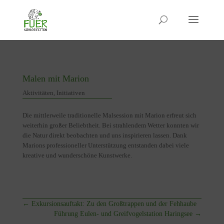
Malen mit Marion
Aktivitäten
,
Initiativen
Die mittlerweile traditionelle Malsession mit Marion erfreut sich
weiterhin großer Beliebtheit. Bei strahlendem Wetter konnten wir
die Natur direkt beobachten und uns inspirieren lassen. Dank
Marions professioneller Unterstützung entstanden dabei viele
kreative und wunderschöne Kunstwerke.
←
Exkursionsauftakt: Zu den Großtrappen und der Fehhaube
Führung Eulen- und Greifvogelstation Haringsee
→