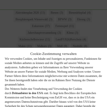
Aktivitätenplan 2026
(11)
Bienen
(3)
Bienenlehrpfad
(4)
Biosphärenpark Wienerwald
(3)
BPWW
(3)
Ehrung
(3)
Exkursion
(37)
Ferienspiel
(11)
Jahreshauptversammlung
(3)
Klima
(3)
Küchenschellenwiese
(11)
LandFUE(h)Rerschein
(4)
Malen
(11)
Malkurs
(3)
Müll
(9)
Nisthilfe
(8)
Pflege
(5)
Pilz
(4)
Pilzökologische Exkursion
(4)
Cookie-Zustimmung verwalten
Wir verwenden Cookies, um Inhalte und Anzeigen zu personalisieren, Funktionen für
Schulworkshop
(6)
Schwalben
(11)
Stammtisch
(3)
soziale Medien anbieten zu können und die Zugriffe auf unserer Website zu
stopp littering
(9)
Straßenmarkt
(7)
Trockenrasenpflege
(8)
analysieren. Außerdem geben wir Informationen zu Ihrer Verwendung unserer
Website an unsere Partner für soziale Medien, Werbung und Analysen weiter. Unsere
Vogelrunde
(4)
Volksschule
(7)
Vortrag
(6)
Vögel
(29)
Partner führen diese Informationen möglicherweise mit weiteren Daten zusammen, die
Windschutzgürtelaktion
(10)
Wolf
(3)
Sie ihnen bereitgestellt haben oder die sie im Rahmen Ihrer Nutzung der Dienste
gesammelt haben.
Des Weiteren findet eine Verarbeitung und Verwendung der Cookies
durch
Drittanbieter in den USA
statt. Es liegt kein Beschluss der Europäischen
Kommission und keine Bescheinigung vom EuGH vor, dass es in den USA ein
angemessenes Datenschutzniveau gibt. Darüber hinaus wird von den USA keine
Sicherheit für den Schutz personenbezogener Daten garantiert. Daher besteht die