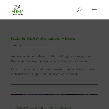
KEM & KLAR Stammtisch – Boden
Termine
An diesem Stammtisch am 10. März 2025 ging es um gesunde
Böden und was wir in unseren eigenen Gärten tun können.
Expert:innen vom Bundesforschungszentrum Wald zeigten uns
viele hilfreiche Tipps rund um unsere Gartenböden.
←
Nistkastenbauaktion mit der Volksschule