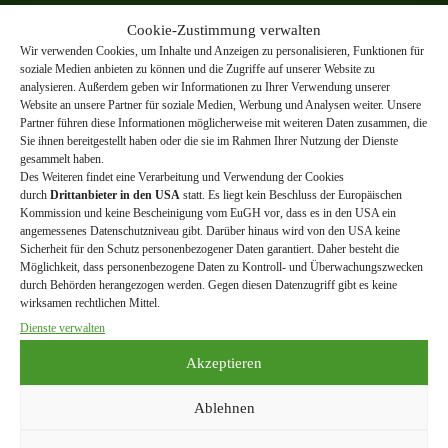
FUER News beziehen
Cookie-Zustimmung verwalten
Wir verwenden Cookies, um Inhalte und Anzeigen zu personalisieren, Funktionen für
Erhalte regelmäßig Infos zu unseren Aktivitäten, Terminen
soziale Medien anbieten zu können und die Zugriffe auf unserer Website zu
und Wissenswertem rund um Natur & Umwelt in und um
analysieren. Außerdem geben wir Informationen zu Ihrer Verwendung unserer
Königstetten.
Website an unsere Partner für soziale Medien, Werbung und Analysen weiter. Unsere
Partner führen diese Informationen möglicherweise mit weiteren Daten zusammen, die
e-Mail
Sie ihnen bereitgestellt haben oder die sie im Rahmen Ihrer Nutzung der Dienste
gesammelt haben.
Des Weiteren findet eine Verarbeitung und Verwendung der Cookies
durch
Drittanbieter in den USA
statt. Es liegt kein Beschluss der Europäischen
Ich akzeptiere die Datenschutzerklärung
Kommission und keine Bescheinigung vom EuGH vor, dass es in den USA ein
angemessenes Datenschutzniveau gibt. Darüber hinaus wird von den USA keine
Sicherheit für den Schutz personenbezogener Daten garantiert. Daher besteht die
Möglichkeit, dass personenbezogene Daten zu Kontroll- und Überwachungszwecken
durch Behörden herangezogen werden. Gegen diesen Datenzugriff gibt es keine
wirksamen rechtlichen Mittel.
Dienste verwalten
Akzeptieren
Kontakt
Ablehnen
Verein