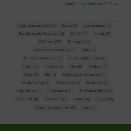
Windschutzgürtelaktion 2025
→
Aktivitätenplan 2026
(11)
Bienen
(3)
Bienenlehrpfad
(4)
Biosphärenpark Wienerwald
(3)
BPWW
(3)
Ehrung
(3)
Exkursion
(37)
Ferienspiel
(11)
Jahreshauptversammlung
(3)
Klima
(3)
Küchenschellenwiese
(11)
LandFUE(h)Rerschein
(4)
Malen
(11)
Malkurs
(3)
Müll
(9)
Nisthilfe
(8)
Pflege
(5)
Pilz
(4)
Pilzökologische Exkursion
(4)
Schulworkshop
(6)
Schwalben
(11)
Stammtisch
(3)
stopp littering
(9)
Straßenmarkt
(7)
Trockenrasenpflege
(8)
Vogelrunde
(4)
Volksschule
(7)
Vortrag
(6)
Vögel
(29)
Windschutzgürtelaktion
(10)
Wolf
(3)