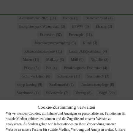
Aktivitätenplan 2026
(11)
Bienen
(3)
Bienenlehrpfad
(4)
Biosphärenpark Wienerwald
(3)
BPWW
(3)
Ehrung
(3)
Exkursion
(37)
Ferienspiel
(11)
Jahreshauptversammlung
(3)
Klima
(3)
Küchenschellenwiese
(11)
LandFUE(h)Rerschein
(4)
Malen
(11)
Malkurs
(3)
Müll
(9)
Nisthilfe
(8)
Pflege
(5)
Pilz
(4)
Pilzökologische Exkursion
(4)
Schulworkshop
(6)
Schwalben
(11)
Stammtisch
(3)
stopp littering
(9)
Straßenmarkt
(7)
Trockenrasenpflege
(8)
Vogelrunde
(4)
Volksschule
(7)
Vortrag
(6)
Vögel
(29)
Windschutzgürtelaktion
(10)
Wolf
(3)
Cookie-Zustimmung verwalten
Wir verwenden Cookies, um Inhalte und Anzeigen zu personalisieren, Funktionen für
soziale Medien anbieten zu können und die Zugriffe auf unserer Website zu
analysieren. Außerdem geben wir Informationen zu Ihrer Verwendung unserer
Website an unsere Partner für soziale Medien, Werbung und Analysen weiter. Unsere