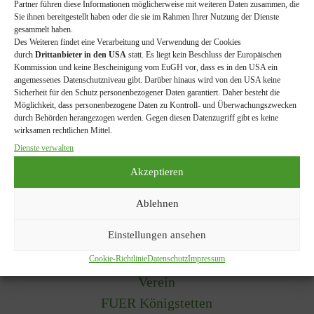
FUER News beziehen
Partner führen diese Informationen möglicherweise mit weiteren Daten zusammen, die
Sie ihnen bereitgestellt haben oder die sie im Rahmen Ihrer Nutzung der Dienste
Erhalte regelmäßig Infos zu unseren Aktivitäten, Terminen
gesammelt haben.
und Wissenswertem rund um Natur & Umwelt in und um
Des Weiteren findet eine Verarbeitung und Verwendung der Cookies
Königstetten.
durch
Drittanbieter in den USA
statt. Es liegt kein Beschluss der Europäischen
Kommission und keine Bescheinigung vom EuGH vor, dass es in den USA ein
e-Mail
angemessenes Datenschutzniveau gibt. Darüber hinaus wird von den USA keine
Sicherheit für den Schutz personenbezogener Daten garantiert. Daher besteht die
Möglichkeit, dass personenbezogene Daten zu Kontroll- und Überwachungszwecken
durch Behörden herangezogen werden. Gegen diesen Datenzugriff gibt es keine
wirksamen rechtlichen Mittel.
Ich akzeptiere die Datenschutzerklärung
Dienste verwalten
Akzeptieren
Ablehnen
Einstellungen ansehen
Kontakt
Cookie-Richtlinie
Datenschutz
Impressum
Verein
FUER Königstetten