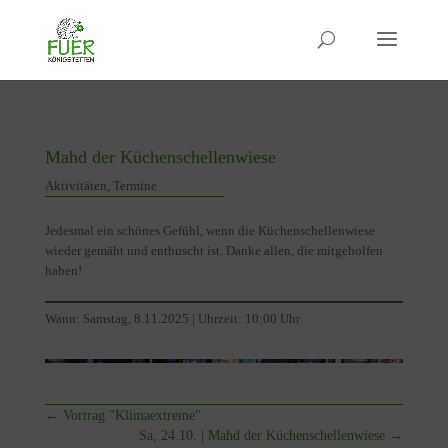
Mahd der Küchenschellenwiese
Aktivitäten
,
Termine
Jedesmal ein schönes Gefühl, wenn die Küchenschellenwiese
wieder gemäht und entbuscht ist. Danke allen, die mitgeholfen
haben!
Wann: Samstag, 8.11.2025 | Uhrzeit: 10:00 Uhr
←
Vortrag "Klimaextreme"
Sa, 24.10. | Mahd der Küchenschellenwiese
→