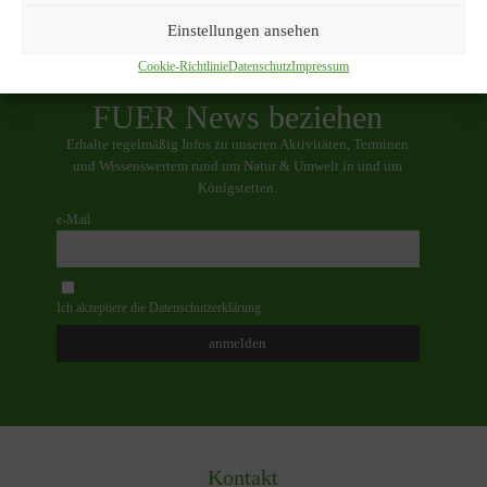
Einstellungen ansehen
Cookie-Richtlinie
Datenschutz
Impressum
FUER News beziehen
Erhalte regelmäßig Infos zu unseren Aktivitäten, Terminen
und Wissenswertem rund um Natur & Umwelt in und um
Königstetten.
e-Mail
Ich akzeptiere die Datenschutzerklärung
Kontakt