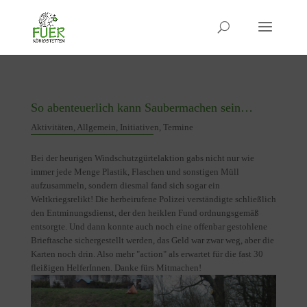
So abenteuerlich kann Saubermachen sein…
Aktivitäten
,
Allgemein
,
Initiativen
,
Termine
Bei der heurigen Windschutzgürtelaktion gabs nicht nur wie
immer jede Menge Plastik, Flaschen und sonstigen Müll
aufzusammeln, sondern diesmal fand sich sogar ein
Weltkriegsrelikt! Die herbeirufene Polizei verständigte schließlich
den Entminungsdienst, der den heiklen Fund ordnungsgemäß
entsorgte. Und dann konnte auch noch eine offenbar gestohlene
Brieftasche sichergestellt werden, das Geld war zwar weg, aber die
Karten noch drin. Also mehr "action" als erwartet für die fast 30
fleißigen HelferInnen. Danke fürs Mitmachen!