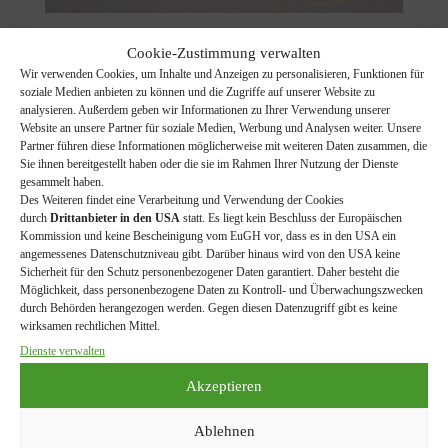
Cookie-Zustimmung verwalten
←
Frohe Weihnachten und alles Gute
Wir verwenden Cookies, um Inhalte und Anzeigen zu personalisieren, Funktionen für
Platz für viele junge Meisen
→
soziale Medien anbieten zu können und die Zugriffe auf unserer Website zu
analysieren. Außerdem geben wir Informationen zu Ihrer Verwendung unserer
Website an unsere Partner für soziale Medien, Werbung und Analysen weiter. Unsere
Partner führen diese Informationen möglicherweise mit weiteren Daten zusammen, die
Aktivitätenplan 2026
(11)
Bienen
(3)
Bienenlehrpfad
(4)
Sie ihnen bereitgestellt haben oder die sie im Rahmen Ihrer Nutzung der Dienste
gesammelt haben.
Biosphärenpark Wienerwald
(3)
BPWW
(3)
Ehrung
(3)
Des Weiteren findet eine Verarbeitung und Verwendung der Cookies
Exkursion
(37)
Ferienspiel
(11)
durch
Drittanbieter in den USA
statt. Es liegt kein Beschluss der Europäischen
Kommission und keine Bescheinigung vom EuGH vor, dass es in den USA ein
Jahreshauptversammlung
(3)
Klima
(3)
angemessenes Datenschutzniveau gibt. Darüber hinaus wird von den USA keine
Küchenschellenwiese
(11)
LandFUE(h)Rerschein
(4)
Sicherheit für den Schutz personenbezogener Daten garantiert. Daher besteht die
Möglichkeit, dass personenbezogene Daten zu Kontroll- und Überwachungszwecken
Malen
(11)
Malkurs
(3)
Müll
(9)
Nisthilfe
(8)
durch Behörden herangezogen werden. Gegen diesen Datenzugriff gibt es keine
wirksamen rechtlichen Mittel.
Pflege
(5)
Pilz
(4)
Pilzökologische Exkursion
(4)
Dienste verwalten
Schulworkshop
(6)
Schwalben
(11)
Stammtisch
(3)
stopp littering
(9)
Straßenmarkt
(7)
Trockenrasenpflege
(8)
Akzeptieren
Vogelrunde
(4)
Volksschule
(7)
Vortrag
(6)
Vögel
(29)
Ablehnen
Windschutzgürtelaktion
(10)
Wolf
(3)