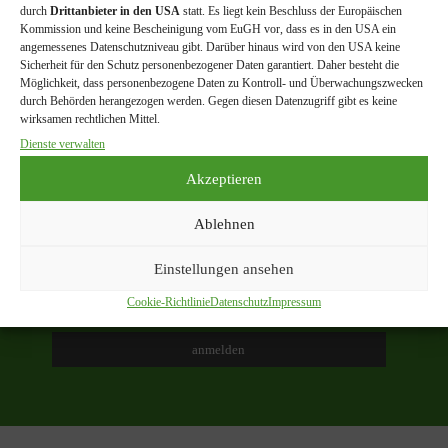
durch
Drittanbieter in den USA
statt. Es liegt kein Beschluss der Europäischen
Windschutzgürtelaktion
(10)
Wolf
(3)
Kommission und keine Bescheinigung vom EuGH vor, dass es in den USA ein
angemessenes Datenschutzniveau gibt. Darüber hinaus wird von den USA keine
Sicherheit für den Schutz personenbezogener Daten garantiert. Daher besteht die
Möglichkeit, dass personenbezogene Daten zu Kontroll- und Überwachungszwecken
durch Behörden herangezogen werden. Gegen diesen Datenzugriff gibt es keine
wirksamen rechtlichen Mittel.
FUER News beziehen
Dienste verwalten
Erhalte regelmäßig Infos zu unseren Aktivitäten, Terminen
Akzeptieren
und Wissenswertem rund um Natur & Umwelt in und um
Königstetten.
Ablehnen
e-Mail
Einstellungen ansehen
Cookie-Richtlinie
Datenschutz
Impressum
Ich akzeptiere die Datenschutzerklärung