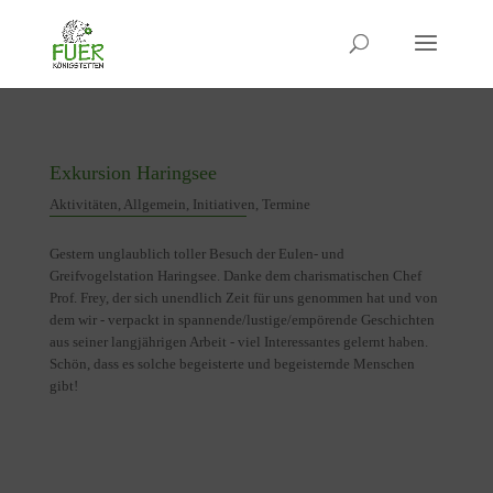
Exkursion Haringsee
Aktivitäten
,
Allgemein
,
Initiativen
,
Termine
Gestern unglaublich toller Besuch der Eulen- und
Greifvogelstation Haringsee. Danke dem charismatischen Chef
Prof. Frey, der sich unendlich Zeit für uns genommen hat und von
dem wir - verpackt in spannende/lustige/empörende Geschichten
aus seiner langjährigen Arbeit - viel Interessantes gelernt haben.
Schön, dass es solche begeisterte und begeisternde Menschen
gibt!