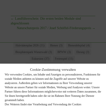
←
Landführerschein: Die ersten beiden Module sind
abgeschlossen
Naturschutzpreis 2017 / Josef Schöffel-Förderungspreis
→
Aktivitätenplan 2026
(11)
Bienen
(3)
Bienenlehrpfad
(4)
Biosphärenpark Wienerwald
(3)
BPWW
(3)
Ehrung
(3)
Exkursion
(37)
Ferienspiel
(11)
Jahreshauptversammlung
(3)
Klima
(3)
Cookie-Zustimmung verwalten
Küchenschellenwiese
(11)
LandFUE(h)Rerschein
(4)
Wir verwenden Cookies, um Inhalte und Anzeigen zu personalisieren, Funktionen für
Malen
(11)
Malkurs
(3)
Müll
(9)
Nisthilfe
(8)
soziale Medien anbieten zu können und die Zugriffe auf unserer Website zu
analysieren. Außerdem geben wir Informationen zu Ihrer Verwendung unserer
Pflege
(5)
Pilz
(4)
Pilzökologische Exkursion
(4)
Website an unsere Partner für soziale Medien, Werbung und Analysen weiter. Unsere
Partner führen diese Informationen möglicherweise mit weiteren Daten zusammen, die
Schulworkshop
(6)
Schwalben
(11)
Stammtisch
(3)
Sie ihnen bereitgestellt haben oder die sie im Rahmen Ihrer Nutzung der Dienste
stopp littering
(9)
Straßenmarkt
(7)
Trockenrasenpflege
(8)
gesammelt haben.
Des Weiteren findet eine Verarbeitung und Verwendung der Cookies
Vogelrunde
(4)
Volksschule
(7)
Vortrag
(6)
Vögel
(29)