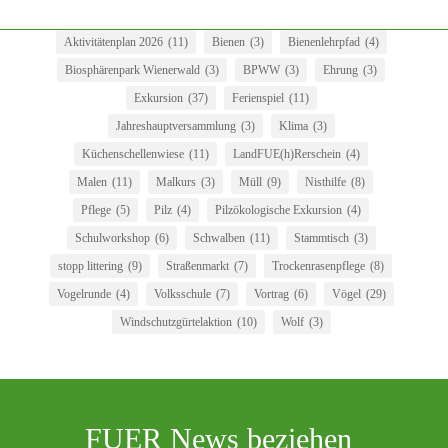
Aktivitätenplan 2026
(11)
Bienen
(3)
Bienenlehrpfad
(4)
Biosphärenpark Wienerwald
(3)
BPWW
(3)
Ehrung
(3)
Exkursion
(37)
Ferienspiel
(11)
Jahreshauptversammlung
(3)
Klima
(3)
Küchenschellenwiese
(11)
LandFUE(h)Rerschein
(4)
Malen
(11)
Malkurs
(3)
Müll
(9)
Nisthilfe
(8)
Pflege
(5)
Pilz
(4)
Pilzökologische Exkursion
(4)
Schulworkshop
(6)
Schwalben
(11)
Stammtisch
(3)
stopp littering
(9)
Straßenmarkt
(7)
Trockenrasenpflege
(8)
Vogelrunde
(4)
Volksschule
(7)
Vortrag
(6)
Vögel
(29)
Windschutzgürtelaktion
(10)
Wolf
(3)
FUER News beziehen