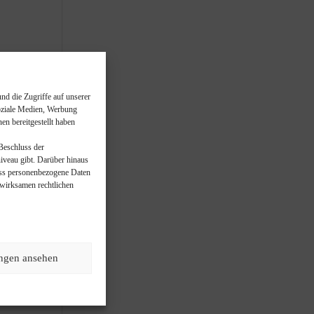
l-
-
nd die Zugriffe auf unserer
soziale Medien, Werbung
n bereitgestellt haben
-md-
n Beschluss der
-
veau gibt. Darüber hinaus
dass personenbezogene Daten
wirksamen rechtlichen
20h-
-
22w-
ign-
ungen ansehen
yle-
-