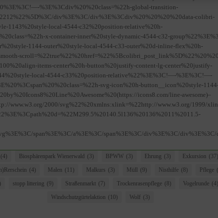
20%3E%3C!—-%3E%3Cdiv%20%20class=%22h-global-transition-
h=%2212%22%5D%3C/div%3E%3C/div%3E%3Cdiv%20%20%20%20data-colibri-
e-1143%20style-local-4544-c32%20position-relative%20h-
ass=%22h-x-container-inner%20style-dynamic-4544-c32-group%22%3E%
style-1144-outer%20style-local-4544-c33-outer%20d-inline-flex%20h-
oth-scroll=%22true%22%20href=%22%5Bcolibri_post_link%5D%22%20%20
%20align-items-center%20h-button%20justify-content-lg-center%20justify-
e-1144%20style-local-4544-c33%20position-relative%22%3E%3C!—-%3E%3C!—-
20%3Cspan%20%20class=%22h-svg-icon%20h-button__icon%20style-1144
20by%20Icons8%20Line%20Awesome%20(https://icons8.com/line-awesome)–
//www.w3.org/2000/svg%22%20xmlns:xlink=%22http://www.w3.org/1999/xl
22%3E%3Cpath%20d=%22M299.5%20140.5l136%20136%2011%2011.5-
svg%3E%3C/span%3E%3C/a%3E%3C/span%3E%3C/div%3E%3C/div%3E%3C/d
(4)
Biosphärenpark Wienerwald
(3)
BPWW
(3)
Ehrung
(3)
Exkursion
(37
)Rerschein
(4)
Malen
(11)
Malkurs
(3)
Müll
(9)
Nisthilfe
(8)
Pflege
)
stopp littering
(9)
Straßenmarkt
(7)
Trockenrasenpflege
(8)
Vogelrunde
(4
Windschutzgürtelaktion
(10)
Wolf
(3)