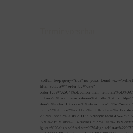
Terminvorschau
[colibri_loop query=“true“ no_posts_found_text=“keine B
filter_authors=““ order_by=“date“
order_type=“ASC“]%5Bcolibri_item_template%5
column%20h-column-container%20d-flex%20h-col-lg-
item%20style-1136-outer%20style-local-4544-c25-o
c25%22%20class=%22d-flex%20h-flex-basis%20h-colu
2%20v-inner-2%20style-1136%20style-local-4544-c
%3E%20%3Cdiv%20%20class=%22w-100%20h-y-containe
lg-start%20align-self-md-start%20align-self-star