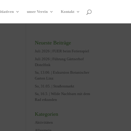
itiativen
unser Verein
Kontakt
Neueste Beiträge
Juli 2026 | FUER beim Ferienspiel
Juli 2026 | Führung Gärtnerhof
Distelfink
Sa, 13.06. | Exkursion Botanischer
Garten Linz
So, 31.05. | Straßenmarkt
Sa, 16.5. | Wilde Nachbarn mit dem
Rad erkunden
Kategorien
Aktivitäten
Allgemein