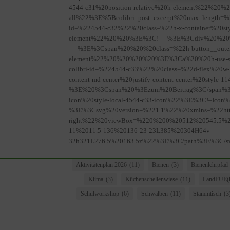
4544-c31%20position-relative%20h-element%22%20%
all%22%3E%5Bcolibri_post_excerpt%20max_lengt
id=%224544-c32%22%20class=%22h-x-container%20styl
element%22%20%20%3E%3C!—-%3E%3Cdiv%20%20%20cl
—-%3E%3Cspan%20%20%20class=%22h-button__outer%20
element%22%20%20%20%20%3E%3Ca%20%20h-use-smo
colibri-id=%224544-c33%22%20class=%22d-flex%20w-100
content-md-center%20justify-content-center%20styl
%3E%20%3Cspan%20%3Ezum%20Beitrag%3C/span%3E%
icon%20style-local-4544-c33-icon%22%3E%3C!–Icon%
%3E%3Csvg%20version=%221.1%22%20xmlns=%22http:
right%22%20viewBox=%220%200%20512%20545.5%
11%2011.5-136%20136-23-23L385%20304H64v-
32h321L276.5%20163.5z%22%3E%3C/path%3E%3C/
Aktivitätenplan 2026
(11)
Bienen
(3)
Bienenlehrpfad
Klima
(3)
Küchenschellenwiese
(11)
LandFUE(h
Schulworkshop
(6)
Schwalben
(11)
Stammtisch
(3