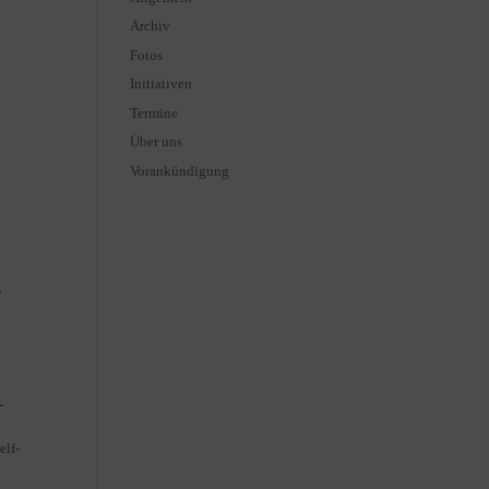
Archiv
Fotos
Initiativen
Termine
Über uns
Vorankündigung
“
-
lf-