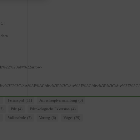
3C!
data-
-
ink%22%20id=%22arrow-
iv%3E%3C/div%3E%3C/div%3E%3C/div%3E%3C/div%3E%3C/div%3E%3C/d
)
Ferienspiel
(11)
Jahreshauptversammlung
(3)
(5)
Pilz
(4)
Pilzökologische Exkursion
(4)
)
Volksschule
(7)
Vortrag
(6)
Vögel
(29)