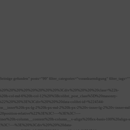
eiträge gefunden“ posts=“99″ filter_categories=“vorankuendigung“ filter_tags=“
D%0A%20%20%20%20%20%20%20%20%3Cdiv%20%20%20%20class=%22h-
4%20h-col-md-6%20h-col-12%20%5Bcolibri_post_class%5D%20masonry-
uter%22%20%20%3E%3Cdiv%20%20%20data-colibri-id=%224544-
mn__inner%20h-px-lg-2%20h-px-md-2%20h-px-2%20v-inner-lg-2%20v-inner-md
25%20position-relative%22%3E%3C!—-%3E%3C!—-
r%20h-column__content%20h-column__v-align%20flex-basis-100%20align-se
t%22%3E%3C!—-%3E%20%3Cdiv%20%20%20data-